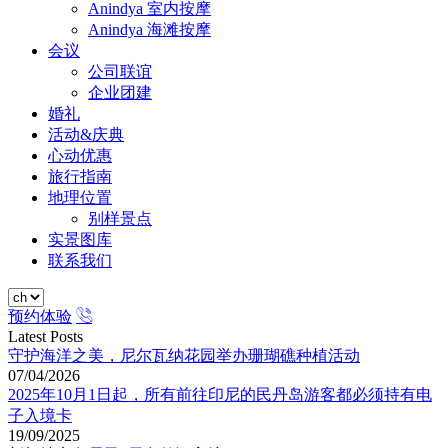
Anindya 室内按摩
Anindya 海滩按摩
会议
公司联谊
企业团建
婚礼
活动&庆典
心动优惠
旅行指南
地理位置
别样景点
实景图库
联系我们
预约体验
Latest Posts
守护海洋之美，尼尔瓦纳花园举办珊瑚礁种植活动
07/04/2026
2025年10月1日起，所有前往印尼的民丹岛游客都必须持有电
子入境卡
19/09/2025