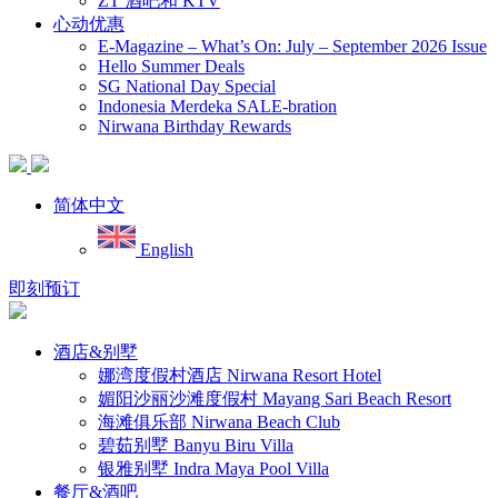
ZT 酒吧和 KTV
心动优惠
E-Magazine – What’s On: July – September 2026 Issue
Hello Summer Deals
SG National Day Special
Indonesia Merdeka SALE-bration
Nirwana Birthday Rewards
简体中文
English
即刻预订
酒店&别墅
娜湾度假村酒店 Nirwana Resort Hotel
媚阳沙丽沙滩度假村 Mayang Sari Beach Resort
海滩俱乐部 Nirwana Beach Club
碧茹别墅 Banyu Biru Villa
银雅别墅 Indra Maya Pool Villa
餐厅&酒吧