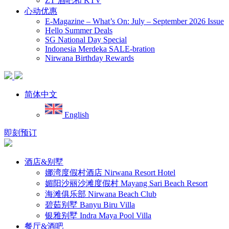
ZT 酒吧和 KTV
心动优惠
E-Magazine – What’s On: July – September 2026 Issue
Hello Summer Deals
SG National Day Special
Indonesia Merdeka SALE-bration
Nirwana Birthday Rewards
简体中文
English
即刻预订
酒店&别墅
娜湾度假村酒店 Nirwana Resort Hotel
媚阳沙丽沙滩度假村 Mayang Sari Beach Resort
海滩俱乐部 Nirwana Beach Club
碧茹别墅 Banyu Biru Villa
银雅别墅 Indra Maya Pool Villa
餐厅&酒吧