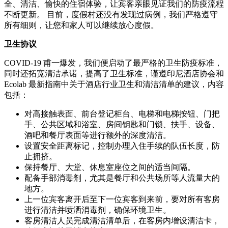
全、清洁、愉快的住宿体验，让宾客亲眼见证我们的防疫流程
不断更新。 目前，度假村还没有发现过病例，我们严格遵守
所有细则，让您和家人可以继续放心度假。
卫生协议
COVID-19 甫一爆发，我们便启动了最严格的卫生防疫标准，
同时还拓宽清洁承诺，提高了卫生标准，谨遵印尼酒店协会和
Ecolab 最新指南中关于酒店行业卫生和清洁清单的建议，内容
包括：
对高接触表面、前台登记柜台、电梯和电梯按钮、门把
手、公共区域和浴室、房间钥匙和门锁、扶手、设备、
酒吧和餐厅表面等进行额外的深度清洁。
设置安全距离标记，控制办理入住手续的队伍长度，防
止拥挤。
保持餐厅、大堂、休息室座位之间的适当间隔。
配备手部消毒剂，尤其是餐厅和公共场所等人流量大的
地方。
上一位宾客离开后至下一位宾客到来前，要对所有客房
进行清洁并喷洒消毒剂，确保环境卫生。
客房清洁人员完成清洁清单后，在客房内增设清洁卡，