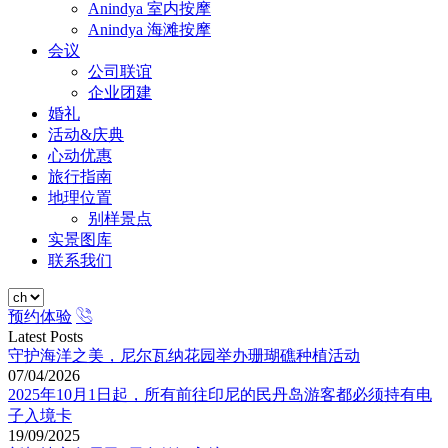
Anindya 室内按摩
Anindya 海滩按摩
会议
公司联谊
企业团建
婚礼
活动&庆典
心动优惠
旅行指南
地理位置
别样景点
实景图库
联系我们
预约体验
Latest Posts
守护海洋之美，尼尔瓦纳花园举办珊瑚礁种植活动
07/04/2026
2025年10月1日起，所有前往印尼的民丹岛游客都必须持有电
子入境卡
19/09/2025