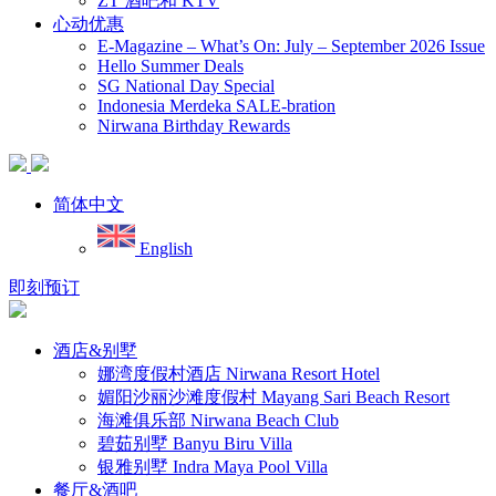
ZT 酒吧和 KTV
心动优惠
E-Magazine – What’s On: July – September 2026 Issue
Hello Summer Deals
SG National Day Special
Indonesia Merdeka SALE-bration
Nirwana Birthday Rewards
简体中文
English
即刻预订
酒店&别墅
娜湾度假村酒店 Nirwana Resort Hotel
媚阳沙丽沙滩度假村 Mayang Sari Beach Resort
海滩俱乐部 Nirwana Beach Club
碧茹别墅 Banyu Biru Villa
银雅别墅 Indra Maya Pool Villa
餐厅&酒吧