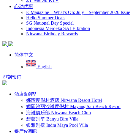
ZT 酒吧和 KTV
心动优惠
E-Magazine – What’s On: July – September 2026 Issue
Hello Summer Deals
SG National Day Special
Indonesia Merdeka SALE-bration
Nirwana Birthday Rewards
简体中文
English
即刻预订
酒店&别墅
娜湾度假村酒店 Nirwana Resort Hotel
媚阳沙丽沙滩度假村 Mayang Sari Beach Resort
海滩俱乐部 Nirwana Beach Club
碧茹别墅 Banyu Biru Villa
银雅别墅 Indra Maya Pool Villa
餐厅&酒吧