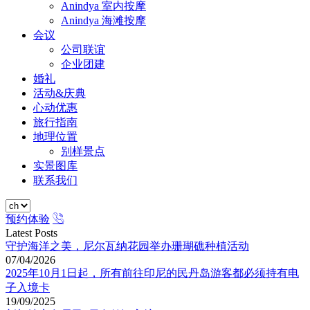
Anindya 室内按摩
Anindya 海滩按摩
会议
公司联谊
企业团建
婚礼
活动&庆典
心动优惠
旅行指南
地理位置
别样景点
实景图库
联系我们
预约体验
Latest Posts
守护海洋之美，尼尔瓦纳花园举办珊瑚礁种植活动
07/04/2026
2025年10月1日起，所有前往印尼的民丹岛游客都必须持有电
子入境卡
19/09/2025