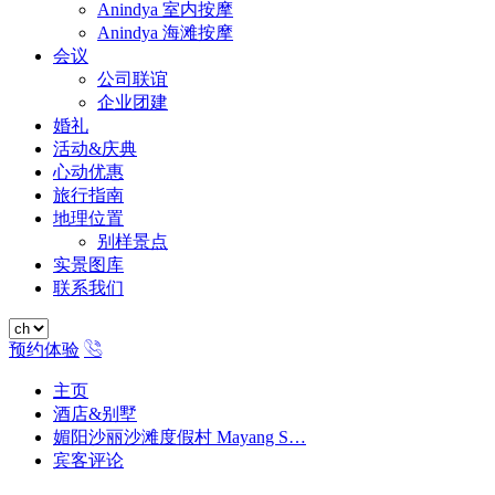
Anindya 室内按摩
Anindya 海滩按摩
会议
公司联谊
企业团建
婚礼
活动&庆典
心动优惠
旅行指南
地理位置
别样景点
实景图库
联系我们
预约体验
主页
酒店&别墅
媚阳沙丽沙滩度假村 Mayang S…
宾客评论