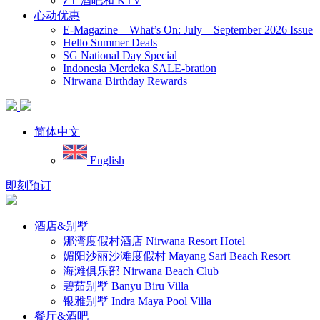
ZT 酒吧和 KTV
心动优惠
E-Magazine – What’s On: July – September 2026 Issue
Hello Summer Deals
SG National Day Special
Indonesia Merdeka SALE-bration
Nirwana Birthday Rewards
简体中文
English
即刻预订
酒店&别墅
娜湾度假村酒店 Nirwana Resort Hotel
媚阳沙丽沙滩度假村 Mayang Sari Beach Resort
海滩俱乐部 Nirwana Beach Club
碧茹别墅 Banyu Biru Villa
银雅别墅 Indra Maya Pool Villa
餐厅&酒吧