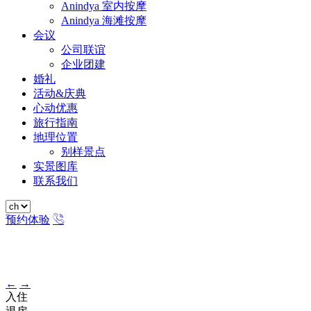
Anindya 室内按摩
Anindya 海滩按摩
会议
公司联谊
企业团建
婚礼
活动&庆典
心动优惠
旅行指南
地理位置
别样景点
实景图库
联系我们
预约体验
←
→
入住