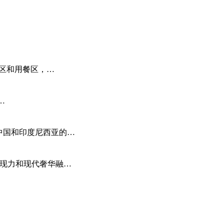
起居区和用餐区，…
…
了中国和印度尼西亚的…
术表现力和现代奢华融…