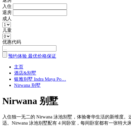
退房
入住
退房
成人
儿童
优惠代码
预约体验
最优价格保证
主页
酒店&别墅
银雅别墅 Indra Maya Po…
Nirwana 别墅
Nirwana 别墅
入住独一无二的 Nirwana 泳池别墅，体验奢华生活的新维
适。Nirwana 泳池别墅配有 4 间卧室，每间卧室都有