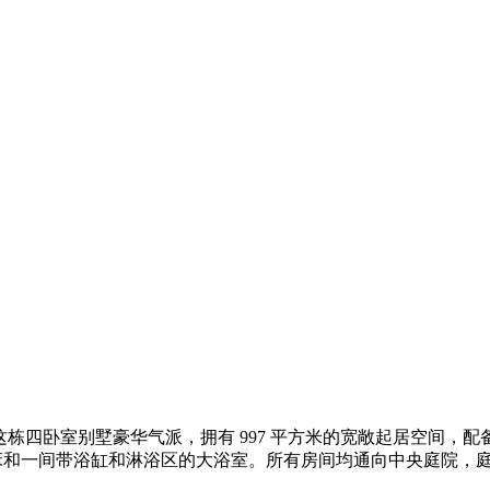
度。这栋四卧室别墅豪华气派，拥有 997 平方米的宽敞起居空
一张特大床和一间带浴缸和淋浴区的大浴室。所有房间均通向中央庭院