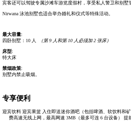
宾客还可以驾驶专属沙滩车游览度假村，享受私人警卫和别墅
Nirwana 泳池别墅也适合举办婚礼和仪式等特殊活动。
最大容量
:
四卧别墅：10 人
（第 9 人和第 10 人必须加 2 张床）
床型
:
特大床
禁烟政策
:
别墅内禁止吸烟。
专享便利
迎宾饮料 迎宾果篮 入住即送迷你酒吧（包括啤酒、软饮料和矿泉水） 免费 Se
费高速无线上网，最高网速 3MB（最多可连 6 台设备） 提前入住和延迟