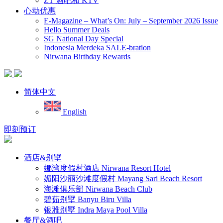
ZT 酒吧和 KTV
心动优惠
E-Magazine – What’s On: July – September 2026 Issue
Hello Summer Deals
SG National Day Special
Indonesia Merdeka SALE-bration
Nirwana Birthday Rewards
简体中文
English
即刻预订
酒店&别墅
娜湾度假村酒店 Nirwana Resort Hotel
媚阳沙丽沙滩度假村 Mayang Sari Beach Resort
海滩俱乐部 Nirwana Beach Club
碧茹别墅 Banyu Biru Villa
银雅别墅 Indra Maya Pool Villa
餐厅&酒吧